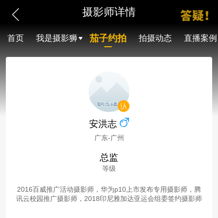
摄影师详情
茄子约拍
首页
我是摄影狮
拍摄动态
直播案例
安洪志
广东-广州
总监
等级
2016百威推广活动摄影师，华为p10上市发布专用摄影师，腾
讯云校园推广摄影师，2018印尼雅加达亚运会组委签约摄影师