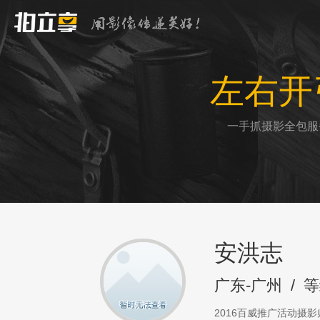
左右开
一手抓摄影全包服
安洪志
广东-广州
/
等
2016百威推广活动摄