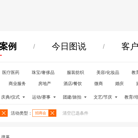
案例
今日图说
客
/
/
医疗医药
珠宝/奢侈品
服装纺织
美容/化妆品
教
商业服务
房地产
酒店/餐饮
微商
婚庆
庆典/仪式
运动/赛事
团建/旅拍
文艺/节庆
教育/
活动类型：
清空已选条件
招商会
弹幕