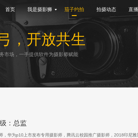
首页
我是摄影狮
茄子约拍
拍摄动态
直
弓，开放共生
务市场，一手提供软件为摄影师赋能
级：总监
影师，华为p10上市发布专用摄影师，腾讯云校园推广摄影师，2018印尼