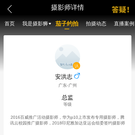
摄影师详情
茄子约拍
首页
我是摄影狮
拍摄动态
直播案例
安洪志
广东-广州
总监
等级
2016百威推广活动摄影师，华为p10上市发布专用摄影师，腾
讯云校园推广摄影师，2018印尼雅加达亚运会组委签约摄影师