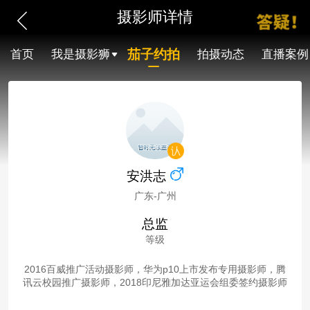
摄影师详情
茄子约拍
首页
我是摄影狮
拍摄动态
直播案例
安洪志
广东-广州
总监
等级
2016百威推广活动摄影师，华为p10上市发布专用摄影师，腾
讯云校园推广摄影师，2018印尼雅加达亚运会组委签约摄影师