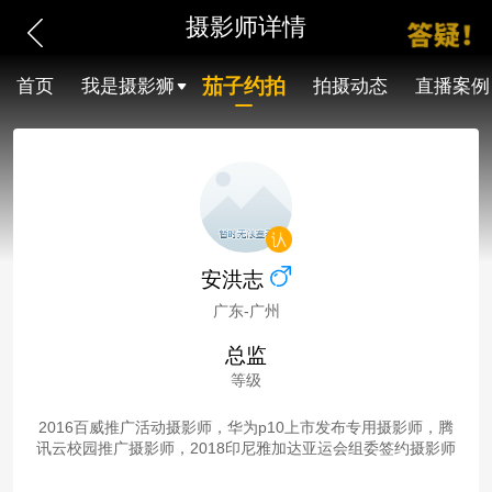
摄影师详情
茄子约拍
首页
我是摄影狮
拍摄动态
直播案例
安洪志
广东-广州
总监
等级
2016百威推广活动摄影师，华为p10上市发布专用摄影师，腾
讯云校园推广摄影师，2018印尼雅加达亚运会组委签约摄影师