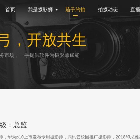
首页
我是摄影狮
茄子约拍
拍摄动态
直
弓，开放共生
务市场，一手提供软件为摄影师赋能
级：总监
影师，华为p10上市发布专用摄影师，腾讯云校园推广摄影师，2018印尼