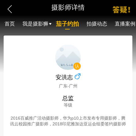
摄影师详情
茄子约拍
首页
我是摄影狮
拍摄动态
直播案例
安洪志
广东-广州
总监
等级
2016百威推广活动摄影师，华为p10上市发布专用摄影师，腾
讯云校园推广摄影师，2018印尼雅加达亚运会组委签约摄影师