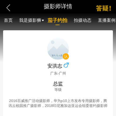
摄影师详情
茄子约拍
首页
我是摄影狮
拍摄动态
直播案例
安洪志
广东-广州
总监
等级
2016百威推广活动摄影师，华为p10上市发布专用摄影师，腾
讯云校园推广摄影师，2018印尼雅加达亚运会组委签约摄影师