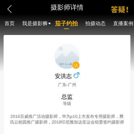
摄影师详情
茄子约拍
首页
我是摄影狮
拍摄动态
直播案例
安洪志
广东-广州
总监
等级
2016百威推广活动摄影师，华为p10上市发布专用摄影师，腾
讯云校园推广摄影师，2018印尼雅加达亚运会组委签约摄影师