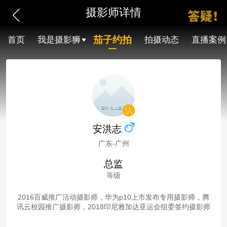
摄影师详情
茄子约拍
首页
我是摄影狮
拍摄动态
直播案例
安洪志
广东-广州
总监
等级
2016百威推广活动摄影师，华为p10上市发布专用摄影师，腾
讯云校园推广摄影师，2018印尼雅加达亚运会组委签约摄影师