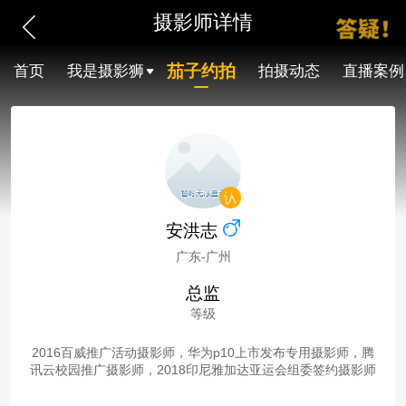
摄影师详情
茄子约拍
首页
我是摄影狮
拍摄动态
直播案例
安洪志
广东-广州
总监
等级
2016百威推广活动摄影师，华为p10上市发布专用摄影师，腾
讯云校园推广摄影师，2018印尼雅加达亚运会组委签约摄影师