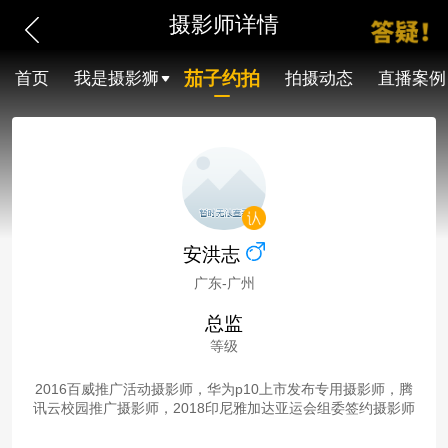
摄影师详情
茄子约拍
首页
我是摄影狮
拍摄动态
直播案例
安洪志
广东-广州
总监
等级
2016百威推广活动摄影师，华为p10上市发布专用摄影师，腾
讯云校园推广摄影师，2018印尼雅加达亚运会组委签约摄影师