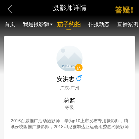
摄影师详情
茄子约拍
首页
我是摄影狮
拍摄动态
直播案例
安洪志
广东-广州
总监
等级
2016百威推广活动摄影师，华为p10上市发布专用摄影师，腾
讯云校园推广摄影师，2018印尼雅加达亚运会组委签约摄影师