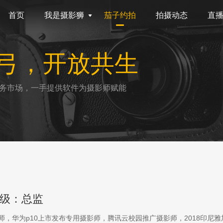
首页
我是摄影狮
茄子约拍
拍摄动态
直
弓，开放共生
务市场，一手提供软件为摄影师赋能
级：总监
影师，华为p10上市发布专用摄影师，腾讯云校园推广摄影师，2018印尼