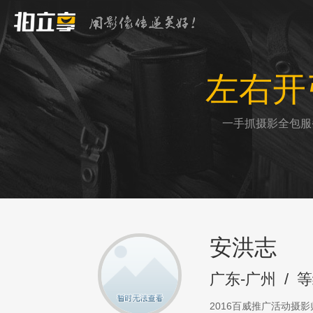
左右开
一手抓摄影全包服
安洪志
广东-广州
/
等
2016百威推广活动摄