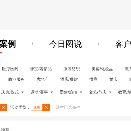
案例
今日图说
客
/
/
医疗医药
珠宝/奢侈品
服装纺织
美容/化妆品
教
商业服务
房地产
酒店/餐饮
微商
婚庆
庆典/仪式
运动/赛事
团建/旅拍
文艺/节庆
教育/
活动类型：
清空已选条件
巡展
弹幕