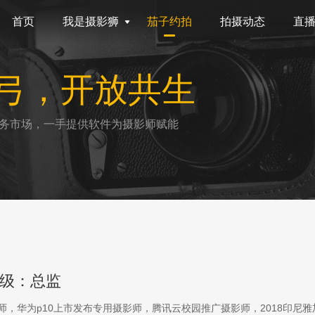
首页
我是摄影狮
茄子约拍
拍摄动态
直
弓，开放共生
务市场，一手提供软件为摄影师赋能
级：总监
影师，华为p10上市发布专用摄影师，腾讯云校园推广摄影师，2018印尼