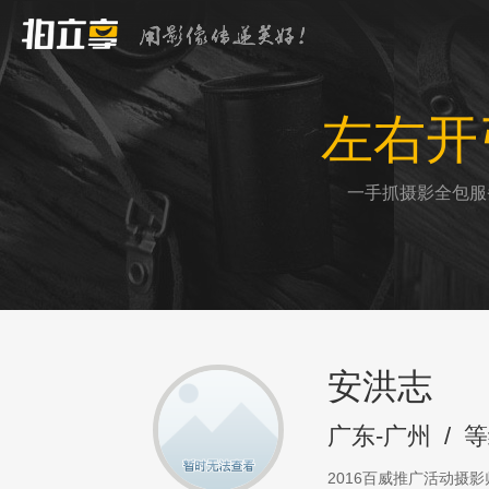
左右开
一手抓摄影全包服
安洪志
广东-广州
/
等
2016百威推广活动摄