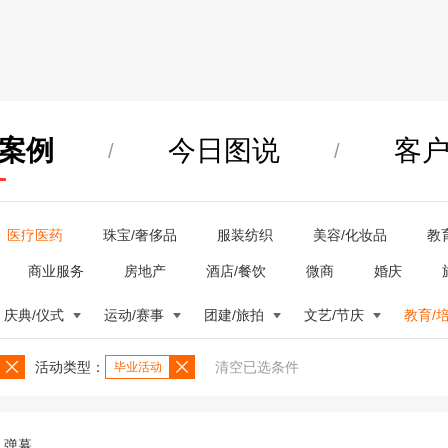
案例
今日图说
客
/
/
医疗医药
珠宝/奢侈品
服装纺织
美容/化妆品
教
商业服务
房地产
酒店/餐饮
微商
婚庆
庆典/仪式
运动/赛事
团建/旅拍
文艺/节庆
教育/
活动类型：
清空已选条件
毕业活动
弹幕