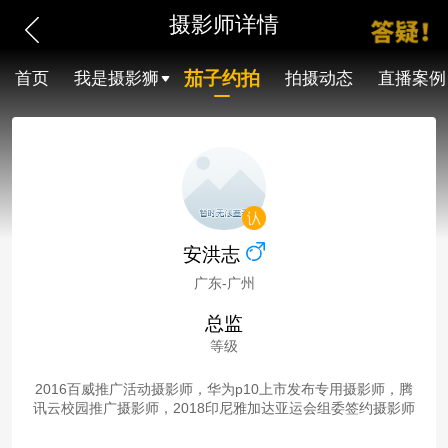
摄影师详情
茄子约拍
首页
我是摄影狮
拍摄动态
直播案例
安洪志
广东-广州
总监
等级
2016百威推广活动摄影师，华为p10上市发布专用摄影师，腾
讯云校园推广摄影师，2018印尼雅加达亚运会组委签约摄影师