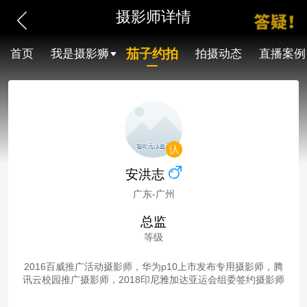
摄影师详情
茄子约拍
首页
我是摄影狮
拍摄动态
直播案例
安洪志
广东-广州
总监
等级
2016百威推广活动摄影师，华为p10上市发布专用摄影师，腾
讯云校园推广摄影师，2018印尼雅加达亚运会组委签约摄影师