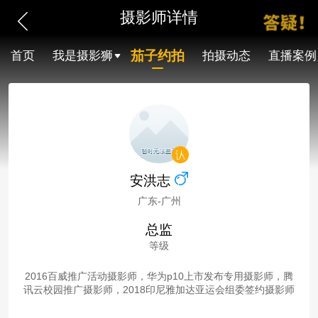
摄影师详情
茄子约拍
首页
我是摄影狮
拍摄动态
直播案例
安洪志
广东-广州
总监
等级
2016百威推广活动摄影师，华为p10上市发布专用摄影师，腾
讯云校园推广摄影师，2018印尼雅加达亚运会组委签约摄影师