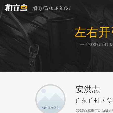
左右开
一手抓摄影全包服
安洪志
广东-广州
/
等
2016百威推广活动摄