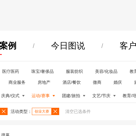
案例
今日图说
客
/
/
医疗医药
珠宝/奢侈品
服装纺织
美容/化妆品
教
商业服务
房地产
酒店/餐饮
微商
婚庆
庆典/仪式
运动/赛事
团建/旅拍
文艺/节庆
教育/
活动类型：
清空已选条件
创业大赛
弹幕