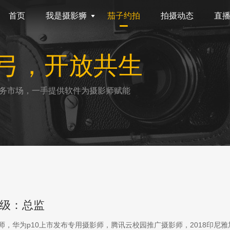
首页
我是摄影狮
茄子约拍
拍摄动态
直
弓，开放共生
务市场，一手提供软件为摄影师赋能
级：总监
影师，华为p10上市发布专用摄影师，腾讯云校园推广摄影师，2018印尼