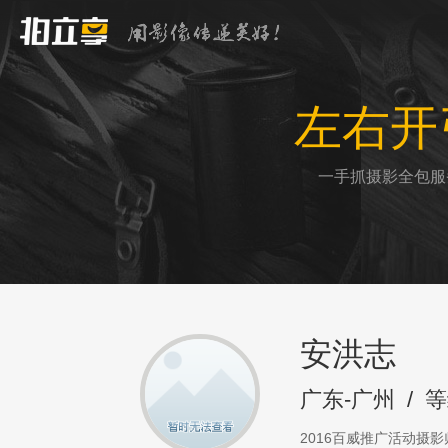
左右开
一手抓摄影全包服
安洪志
广东-广州
/
等
2016百威推广活动摄