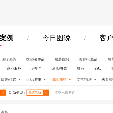
案例
今日图说
客
/
/
医疗医药
珠宝/奢侈品
服装纺织
美容/化妆品
教
商业服务
房地产
酒店/餐饮
微商
婚庆
庆典/仪式
运动/赛事
团建/旅拍
文艺/节庆
教育/
活动类型：
清空已选条件
联谊活动
弹幕