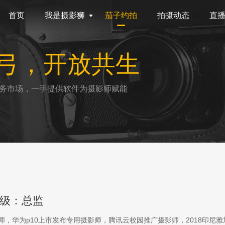
首页
我是摄影狮
茄子约拍
拍摄动态
直
弓，开放共生
务市场，一手提供软件为摄影师赋能
级：总监
影师，华为p10上市发布专用摄影师，腾讯云校园推广摄影师，2018印尼