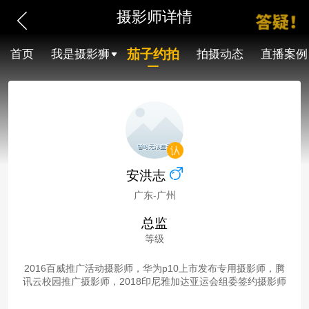
摄影师详情
茄子约拍
首页
我是摄影狮
拍摄动态
直播案例
安洪志
广东-广州
总监
等级
2016百威推广活动摄影师，华为p10上市发布专用摄影师，腾
讯云校园推广摄影师，2018印尼雅加达亚运会组委签约摄影师