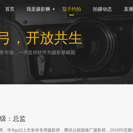
首页
我是摄影狮
茄子约拍
拍摄动态
直
弓，开放共生
务市场，一手提供软件为摄影师赋能
级：总监
影师，华为p10上市发布专用摄影师，腾讯云校园推广摄影师，2018印尼