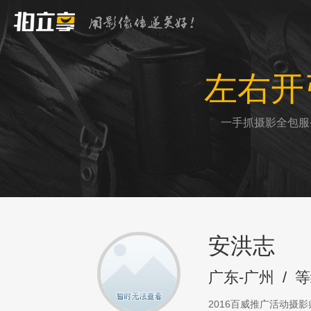
左右开
一手抓摄影全包服
安洪志
广东-广州
/
等
2016百威推广活动摄