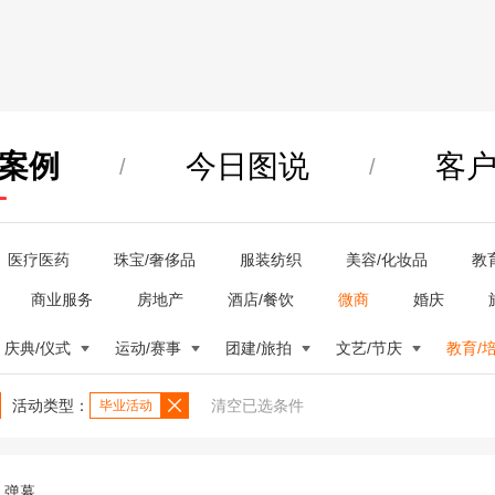
案例
今日图说
客
/
/
医疗医药
珠宝/奢侈品
服装纺织
美容/化妆品
教
商业服务
房地产
酒店/餐饮
微商
婚庆
庆典/仪式
运动/赛事
团建/旅拍
文艺/节庆
教育/
活动类型：
清空已选条件
毕业活动
弹幕