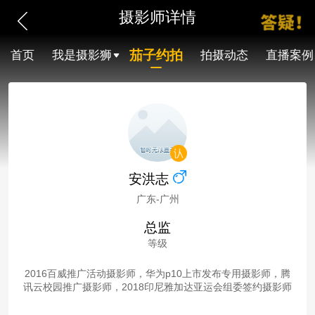
摄影师详情
茄子约拍
首页
我是摄影狮
拍摄动态
直播案例
安洪志
广东-广州
总监
等级
2016百威推广活动摄影师，华为p10上市发布专用摄影师，腾
讯云校园推广摄影师，2018印尼雅加达亚运会组委签约摄影师