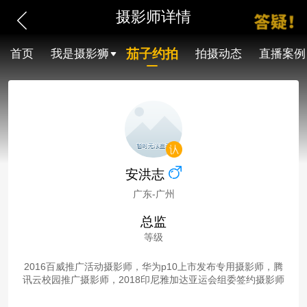
摄影师详情
茄子约拍
首页
我是摄影狮
拍摄动态
直播案例
安洪志
广东-广州
总监
等级
2016百威推广活动摄影师，华为p10上市发布专用摄影师，腾
讯云校园推广摄影师，2018印尼雅加达亚运会组委签约摄影师