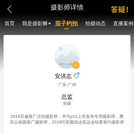
摄影师详情
茄子约拍
首页
我是摄影狮
拍摄动态
直播案例
安洪志
广东-广州
总监
等级
2016百威推广活动摄影师，华为p10上市发布专用摄影师，腾
讯云校园推广摄影师，2018印尼雅加达亚运会组委签约摄影师