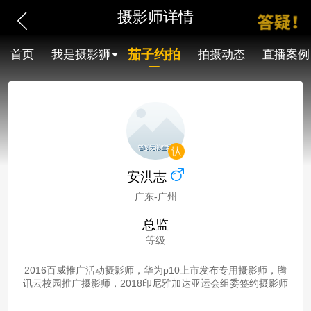
摄影师详情
茄子约拍
首页
我是摄影狮
拍摄动态
直播案例
安洪志
广东-广州
总监
等级
2016百威推广活动摄影师，华为p10上市发布专用摄影师，腾
讯云校园推广摄影师，2018印尼雅加达亚运会组委签约摄影师