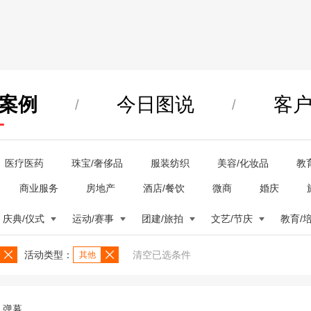
案例
今日图说
客
/
/
医疗医药
珠宝/奢侈品
服装纺织
美容/化妆品
教
商业服务
房地产
酒店/餐饮
微商
婚庆
庆典/仪式
运动/赛事
团建/旅拍
文艺/节庆
教育/
活动类型：
清空已选条件
其他
弹幕