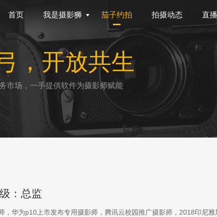
首页
我是摄影狮
茄子约拍
拍摄动态
直
弓，开放共生
务市场，一手提供软件为摄影师赋能
级：总监
影师，华为p10上市发布专用摄影师，腾讯云校园推广摄影师，2018印尼