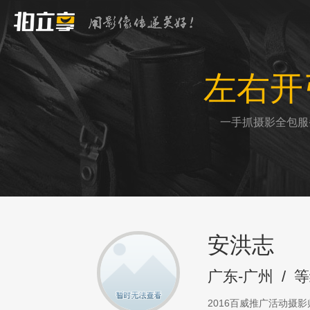
左右开
一手抓摄影全包服
安洪志
广东-广州
/
等
2016百威推广活动摄