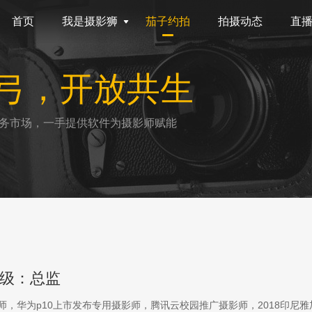
首页
我是摄影狮
茄子约拍
拍摄动态
直
弓，开放共生
务市场，一手提供软件为摄影师赋能
级：总监
影师，华为p10上市发布专用摄影师，腾讯云校园推广摄影师，2018印尼