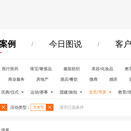
案例
今日图说
客
/
/
医疗医药
珠宝/奢侈品
服装纺织
美容/化妆品
教
商业服务
房地产
酒店/餐饮
微商
婚庆
庆典/仪式
运动/赛事
团建/旅拍
文艺/节庆
教育/
活动类型：
清空已选条件
艺术节
弹幕