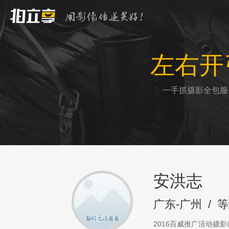
左右开
一手抓摄影全包服
安洪志
广东-广州
/
等
2016百威推广活动摄