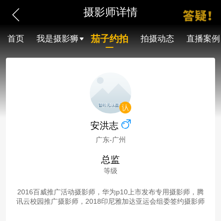
摄影师详情
茄子约拍
首页
我是摄影狮
拍摄动态
直播案例
安洪志
广东-广州
总监
等级
2016百威推广活动摄影师，华为p10上市发布专用摄影师，腾
讯云校园推广摄影师，2018印尼雅加达亚运会组委签约摄影师