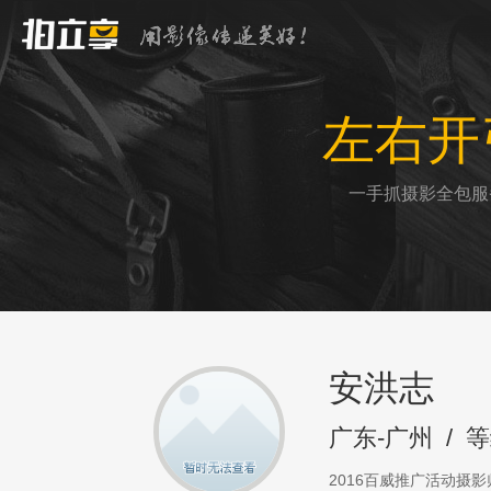
左右开
一手抓摄影全包服
安洪志
广东-广州
/
等
2016百威推广活动摄