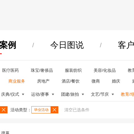
案例
今日图说
客
/
/
医疗医药
珠宝/奢侈品
服装纺织
美容/化妆品
教
商业服务
房地产
酒店/餐饮
微商
婚庆
庆典/仪式
运动/赛事
团建/旅拍
文艺/节庆
教育/
活动类型：
清空已选条件
毕业活动
弹幕