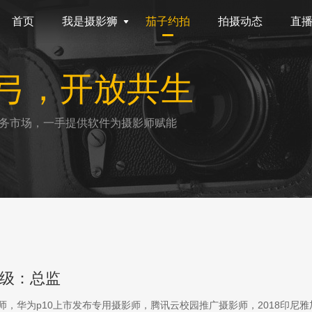
首页
我是摄影狮
茄子约拍
拍摄动态
直
弓，开放共生
务市场，一手提供软件为摄影师赋能
级：总监
影师，华为p10上市发布专用摄影师，腾讯云校园推广摄影师，2018印尼