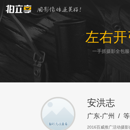
左右开
一手抓摄影全包服
安洪志
广东-广州
/
等
2016百威推广活动摄