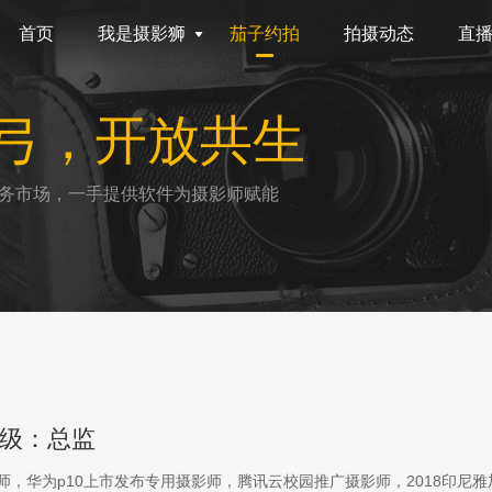
首页
我是摄影狮
茄子约拍
拍摄动态
直
弓，开放共生
务市场，一手提供软件为摄影师赋能
级：总监
影师，华为p10上市发布专用摄影师，腾讯云校园推广摄影师，2018印尼