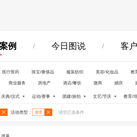
案例
今日图说
客
/
/
医疗医药
珠宝/奢侈品
服装纺织
美容/化妆品
教
商业服务
房地产
酒店/餐饮
微商
婚庆
庆典/仪式
运动/赛事
团建/旅拍
文艺/节庆
教育/
活动类型：
清空已选条件
展览
弹幕