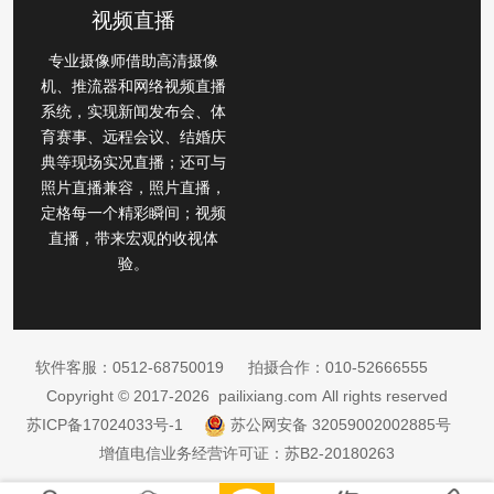
视频直播
专业摄像师借助高清摄像
机、推流器和网络视频直播
系统，实现新闻发布会、体
育赛事、远程会议、结婚庆
典等现场实况直播；还可与
照片直播兼容，照片直播，
定格每一个精彩瞬间；视频
直播，带来宏观的收视体
验。
软件客服：
0512-68750019
拍摄合作：
010-52666555
Copyright © 2017-2026 pailixiang.com All rights reserved
苏ICP备17024033号-1
苏公网安备 32059002002885号
增值电信业务经营许可证：苏B2-20180263