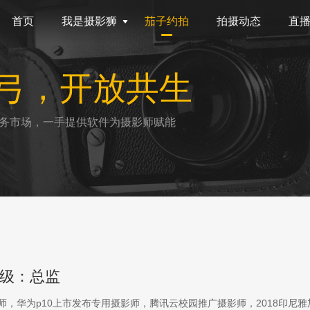
首页
我是摄影狮
茄子约拍
拍摄动态
直
弓，开放共生
务市场，一手提供软件为摄影师赋能
级：总监
影师，华为p10上市发布专用摄影师，腾讯云校园推广摄影师，2018印尼