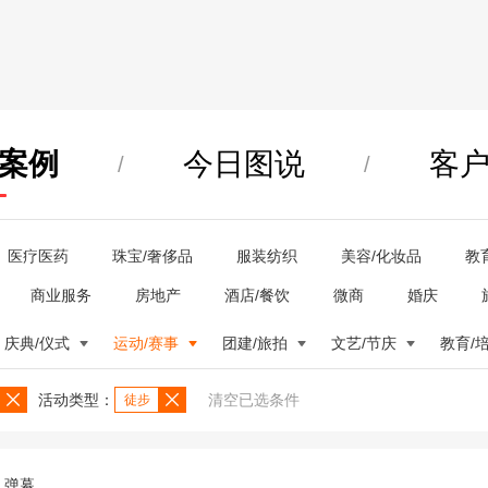
案例
今日图说
客
/
/
医疗医药
珠宝/奢侈品
服装纺织
美容/化妆品
教
商业服务
房地产
酒店/餐饮
微商
婚庆
庆典/仪式
运动/赛事
团建/旅拍
文艺/节庆
教育/
活动类型：
清空已选条件
徒步
弹幕