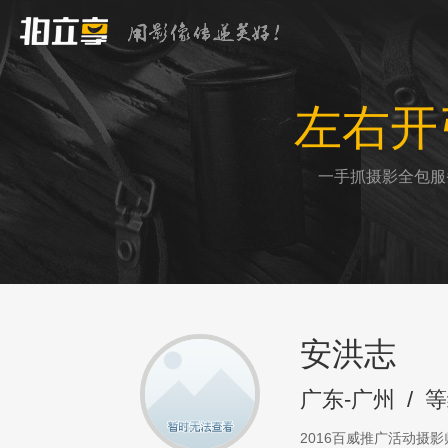
左右开
一手抓摄影全包服
安洪志
广东-广州
/
等
2016百威推广活动摄