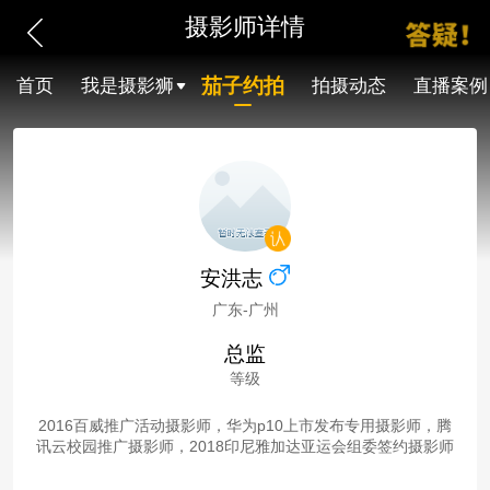
摄影师详情
茄子约拍
首页
我是摄影狮
拍摄动态
直播案例
安洪志
广东-广州
总监
等级
2016百威推广活动摄影师，华为p10上市发布专用摄影师，腾
讯云校园推广摄影师，2018印尼雅加达亚运会组委签约摄影师