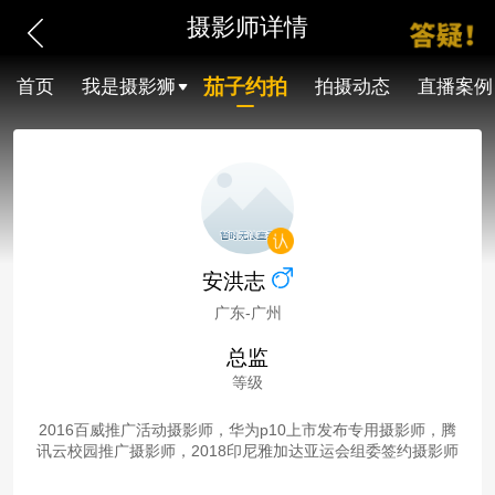
摄影师详情
茄子约拍
首页
我是摄影狮
拍摄动态
直播案例
安洪志
广东-广州
总监
等级
2016百威推广活动摄影师，华为p10上市发布专用摄影师，腾
讯云校园推广摄影师，2018印尼雅加达亚运会组委签约摄影师