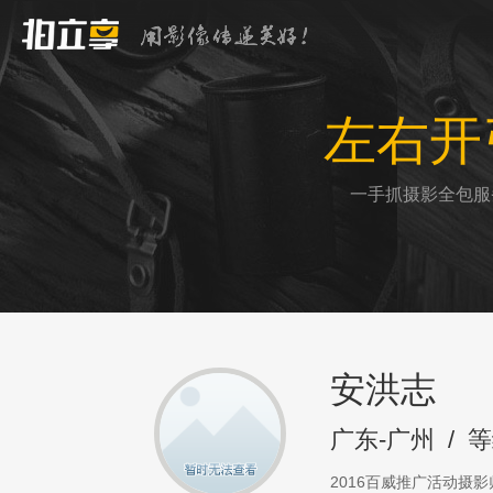
左右开
一手抓摄影全包服
安洪志
广东-广州
/
等
2016百威推广活动摄