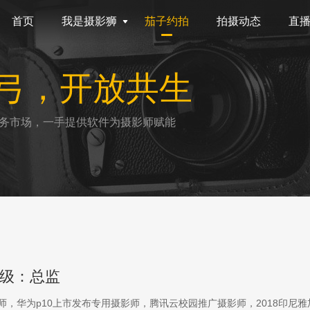
首页
我是摄影狮
茄子约拍
拍摄动态
直
弓，开放共生
务市场，一手提供软件为摄影师赋能
级：总监
影师，华为p10上市发布专用摄影师，腾讯云校园推广摄影师，2018印尼