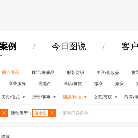
案例
今日图说
客
/
/
医疗医药
珠宝/奢侈品
服装纺织
美容/化妆品
教
商业服务
房地产
酒店/餐饮
微商
婚庆
庆典/仪式
运动/赛事
团建/旅拍
文艺/节庆
教育/
活动类型：
清空已选条件
夏令营
弹幕