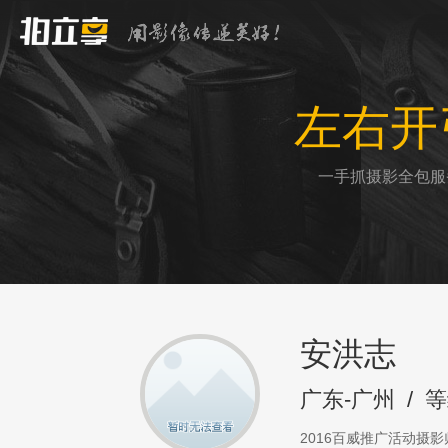
左右开
一手抓摄影全包服
安洪志
广东-广州
/
等
2016百威推广活动摄