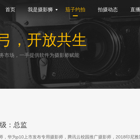
首页
我是摄影狮
茄子约拍
拍摄动态
直
弓，开放共生
务市场，一手提供软件为摄影师赋能
级：总监
影师，华为p10上市发布专用摄影师，腾讯云校园推广摄影师，2018印尼