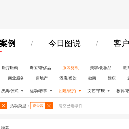
案例
今日图说
客
/
/
医疗医药
珠宝/奢侈品
服装纺织
美容/化妆品
教
商业服务
房地产
酒店/餐饮
微商
婚庆
庆典/仪式
运动/赛事
团建/旅拍
文艺/节庆
教育/
活动类型：
清空已选条件
夏令营
弹幕