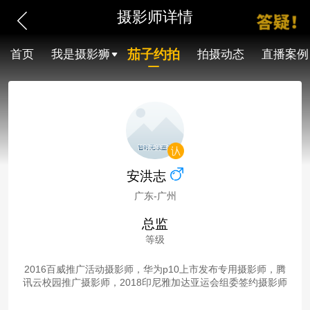
摄影师详情
茄子约拍
首页
我是摄影狮
拍摄动态
直播案例
安洪志
广东-广州
总监
等级
2016百威推广活动摄影师，华为p10上市发布专用摄影师，腾
讯云校园推广摄影师，2018印尼雅加达亚运会组委签约摄影师