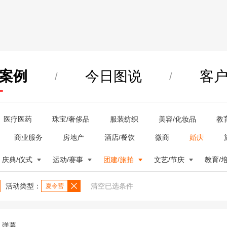
案例
今日图说
客
/
/
医疗医药
珠宝/奢侈品
服装纺织
美容/化妆品
教
商业服务
房地产
酒店/餐饮
微商
婚庆
庆典/仪式
运动/赛事
团建/旅拍
文艺/节庆
教育/
活动类型：
清空已选条件
夏令营
弹幕