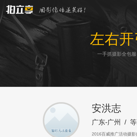
左右开
一手抓摄影全包服
安洪志
广东-广州
/
等
2016百威推广活动摄