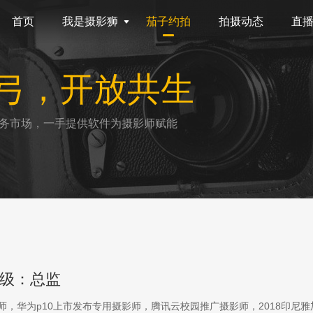
首页
我是摄影狮
茄子约拍
拍摄动态
直
弓，开放共生
务市场，一手提供软件为摄影师赋能
级：总监
影师，华为p10上市发布专用摄影师，腾讯云校园推广摄影师，2018印尼