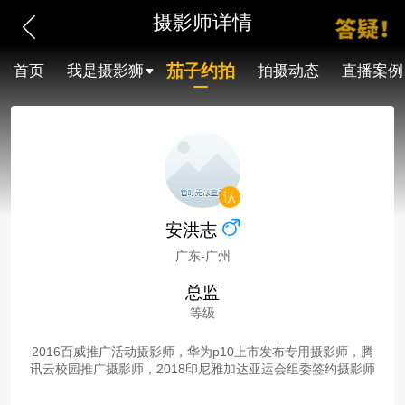
摄影师详情
茄子约拍
首页
我是摄影狮
拍摄动态
直播案例
安洪志
广东-广州
总监
等级
2016百威推广活动摄影师，华为p10上市发布专用摄影师，腾
讯云校园推广摄影师，2018印尼雅加达亚运会组委签约摄影师