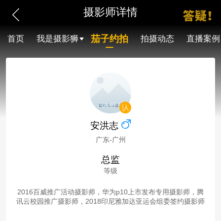
摄影师详情
茄子约拍
首页
我是摄影狮
拍摄动态
直播案例
安洪志
广东-广州
总监
等级
2016百威推广活动摄影师，华为p10上市发布专用摄影师，腾
讯云校园推广摄影师，2018印尼雅加达亚运会组委签约摄影师