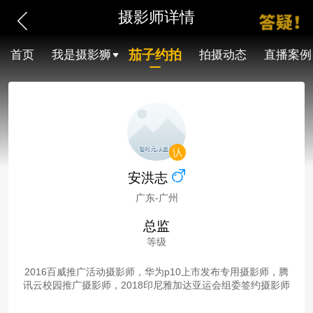
摄影师详情
茄子约拍
首页
我是摄影狮
拍摄动态
直播案例
安洪志
广东-广州
总监
等级
2016百威推广活动摄影师，华为p10上市发布专用摄影师，腾
讯云校园推广摄影师，2018印尼雅加达亚运会组委签约摄影师