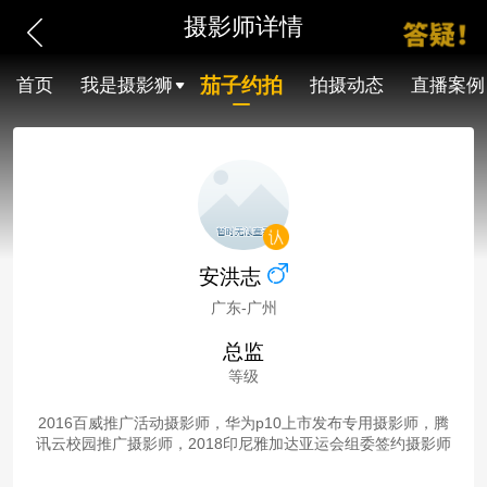
摄影师详情
茄子约拍
首页
我是摄影狮
拍摄动态
直播案例
安洪志
广东-广州
总监
等级
2016百威推广活动摄影师，华为p10上市发布专用摄影师，腾
讯云校园推广摄影师，2018印尼雅加达亚运会组委签约摄影师