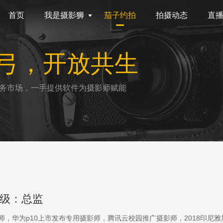
首页
我是摄影狮
茄子约拍
拍摄动态
直
弓，开放共生
务市场，一手提供软件为摄影师赋能
级：总监
影师，华为p10上市发布专用摄影师，腾讯云校园推广摄影师，2018印尼