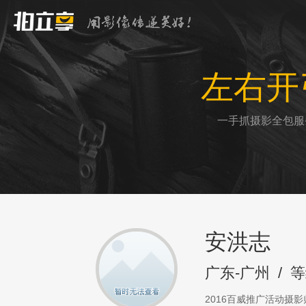
左右开
一手抓摄影全包服
安洪志
广东-广州
/
等
2016百威推广活动摄