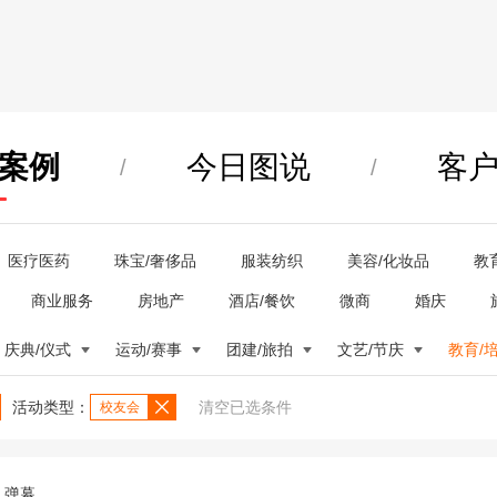
案例
今日图说
客
/
/
医疗医药
珠宝/奢侈品
服装纺织
美容/化妆品
教
商业服务
房地产
酒店/餐饮
微商
婚庆
庆典/仪式
运动/赛事
团建/旅拍
文艺/节庆
教育/
活动类型：
清空已选条件
校友会
弹幕