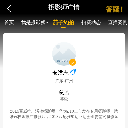
摄影师详情
茄子约拍
首页
我是摄影狮
拍摄动态
直播案例
安洪志
广东-广州
总监
等级
2016百威推广活动摄影师，华为p10上市发布专用摄影师，腾
讯云校园推广摄影师，2018印尼雅加达亚运会组委签约摄影师