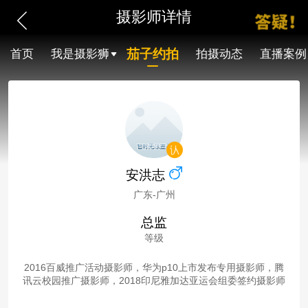
摄影师详情
茄子约拍
首页
我是摄影狮
拍摄动态
直播案例
安洪志
广东-广州
总监
等级
2016百威推广活动摄影师，华为p10上市发布专用摄影师，腾
讯云校园推广摄影师，2018印尼雅加达亚运会组委签约摄影师