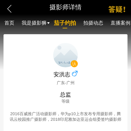
摄影师详情
茄子约拍
首页
我是摄影狮
拍摄动态
直播案例
安洪志
广东-广州
总监
等级
2016百威推广活动摄影师，华为p10上市发布专用摄影师，腾
讯云校园推广摄影师，2018印尼雅加达亚运会组委签约摄影师