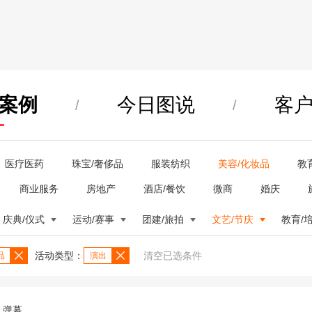
案例
今日图说
客
/
/
医疗医药
珠宝/奢侈品
服装纺织
美容/化妆品
教
商业服务
房地产
酒店/餐饮
微商
婚庆
庆典/仪式
运动/赛事
团建/旅拍
文艺/节庆
教育/
活动类型：
清空已选条件
品
演出
弹幕