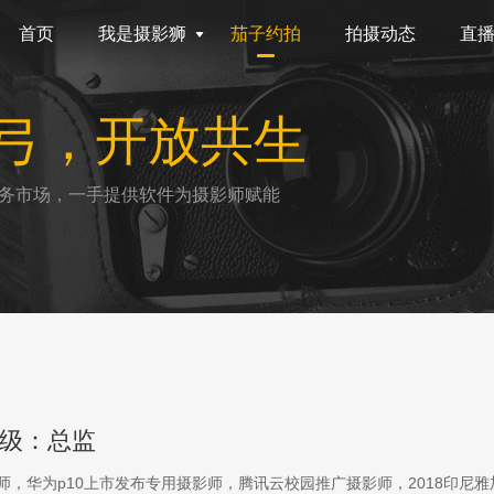
首页
我是摄影狮
茄子约拍
拍摄动态
直
弓，开放共生
务市场，一手提供软件为摄影师赋能
级：总监
影师，华为p10上市发布专用摄影师，腾讯云校园推广摄影师，2018印尼