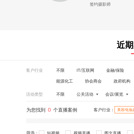
签约摄影师
近期
客户行业
不限
IT/互联网
金融/保险
能源化工
协会商会
政府机构
活动类型
不限
公关活动
会议/展览
0
为您找到
个直播案例
客户行业：
美容/化妆
筛选：
短视频
视频直播
图文直播