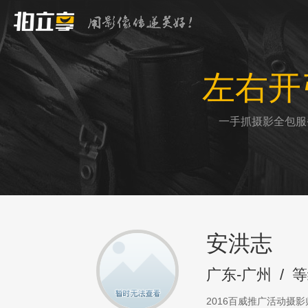
左右开
一手抓摄影全包服
安洪志
广东-广州
/
等
2016百威推广活动摄