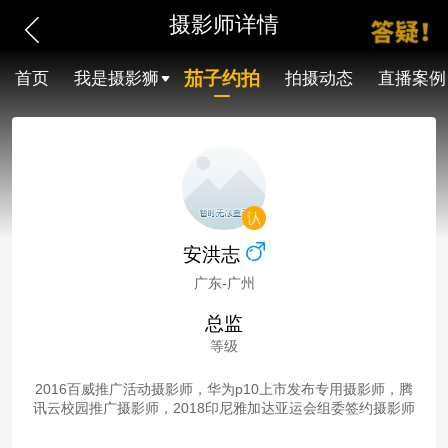
摄影师详情
茄子约拍
首页
我是摄影狮
拍摄动态
直播案例
安洪志
广东-广州
总监
等级
2016百威推广活动摄影师，华为p10上市发布专用摄影师，腾
讯云校园推广摄影师，2018印尼雅加达亚运会组委签约摄影师