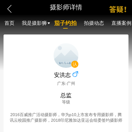
摄影师详情
茄子约拍
首页
我是摄影狮
拍摄动态
直播案例
安洪志
广东-广州
总监
等级
2016百威推广活动摄影师，华为p10上市发布专用摄影师，腾
讯云校园推广摄影师，2018印尼雅加达亚运会组委签约摄影师